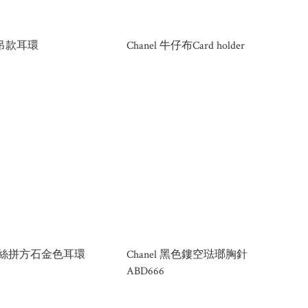
垂吊款耳環
Chanel 牛仔布Card holder
l 拉絲拼方石金色耳環
Chanel 黑色鏤空琺瑯胸針
ABD666