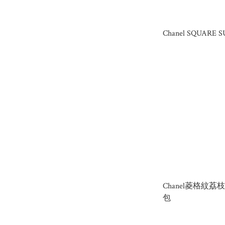
Chanel SQUARE 
Chanel菱格紋
包