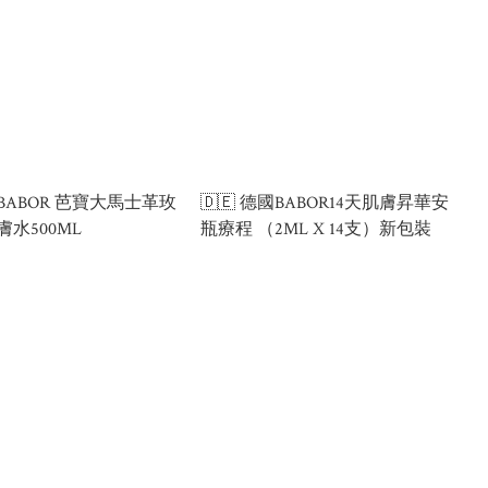
國BABOR 芭寶大馬士革玫
🇩🇪 德國BABOR14天肌膚昇華安
水500ML
瓶療程 （2ML X 14支）新包裝