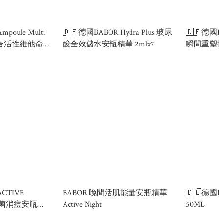
poule Multi
🇩🇪德國BABOR Hydra Plus 玻尿
🇩🇪德國B
 x7綜合活性維他命安
酸全效儲水安瓿精華 2mlx7
瞬間重塑提
支）新包
ACTIVE
BABOR 晚間活肌能量安瓶精華
🇩🇪德
樹抗菌消痘安瓶
Active Night
50ML