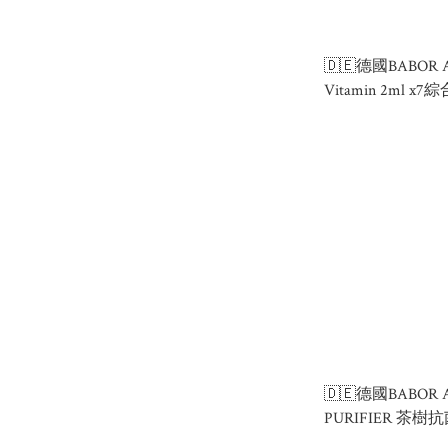
🇩🇪德國BABOR Am
Vitamin 2ml
瓶 2ml x7
🇩🇪德國BABOR 
PURIFIER 茶
(2ML X 7支）