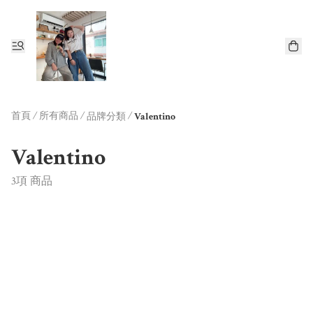
首頁
/
所有商品
/
/
品牌分類
Valentino
Valentino
3項 商品