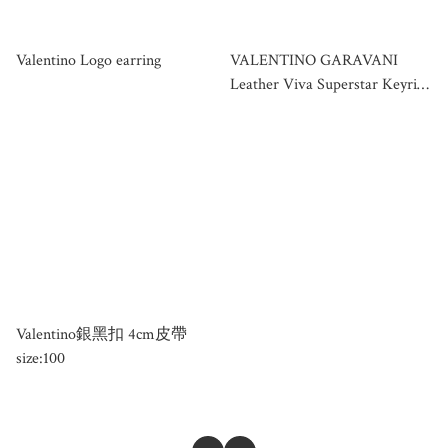
Valentino Logo earring
VALENTINO GARAVANI
Leather Viva Superstar Keyring
Case
Valentino銀黑扣 4cm皮帶
size:100