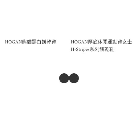
HOGAN熊貓黑白餅乾鞋
HOGAN厚底休閒運動鞋女士
H-Stripes系列餅乾鞋
商舖
退貨及退款政策
提出意見