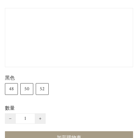
黑色
48
50
52
數量
−
+
加至購物車