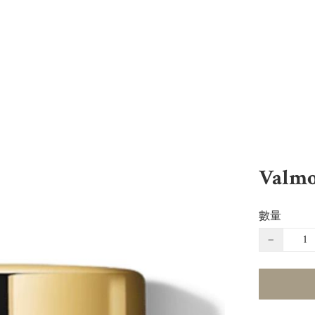
Valm
數量
−