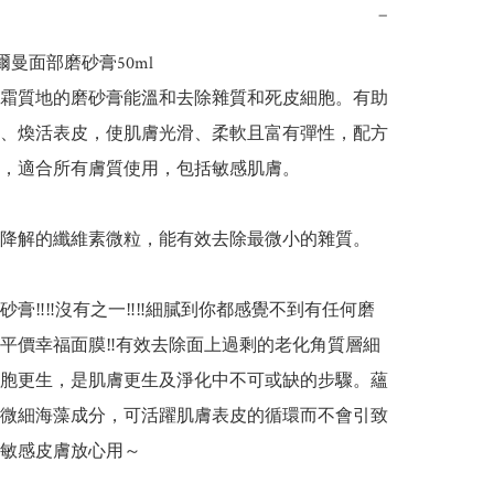
−
 法爾曼面部磨砂膏50ml 

霜質地的磨砂膏能溫和去除雜質和死皮細胞。有助
、煥活表皮，使肌膚光滑、柔軟且富有彈性，配方
，適合所有膚質使用，包括敏感肌膚。

降解的纖維素微粒，能有效去除最微小的雜質。

膏‼️‼️沒有之一‼️‼️細膩到你都感覺不到有任何磨
平價幸福面膜‼️有效去除面上過剩的老化角質層細
胞更生，是肌膚更生及淨化中不可或缺的步驟。蘊
微細海藻成分，可活躍肌膚表皮的循環而不會引致
敏感皮膚放心用～