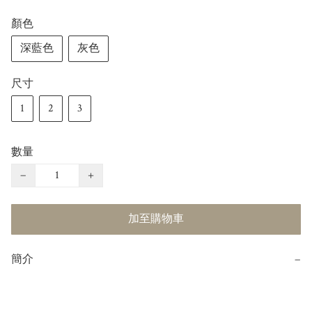
顏色
深藍色
灰色
尺寸
1
2
3
數量
−
+
加至購物車
簡介
−