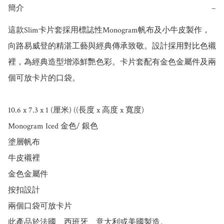
簡介
−
這款Slim卡片套採用標誌性Monogram帆布及小牛皮製作，
向路易威登的精湛工藝與經典傳承致敬。設計採用對比色襯
裡，為經典造型增添鮮艷色彩。卡片套配有金色金屬件及兩
個可放卡片的口袋。

10.6 x 7.3 x 1 (厘米) ((長度 x 高度 x 寬度)

Monogram Iced 金色/ 銀色

塗層帆布

牛皮襯裡

金色金屬件

按扣設計

兩個口袋可放卡片

此產品於法國、西班牙、意大利或美國製造。