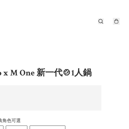
io x M One 新一代🍲1人鍋
典角色可選