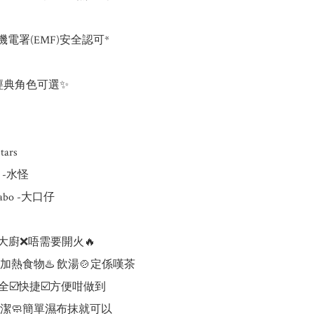
港機電署(EMF)安全認可*

經典角色可選✨

ars 

n -水怪

tabo -大口仔

大廚❌唔需要開火🔥

熱食物♨️ 飲湯🍲定係嘆茶

全☑️快捷☑️方便咁做到

潔🧼簡單濕布抹就可以
