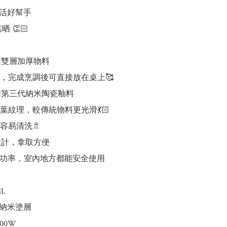
活好幫手

晒 👏🏻

用雙層加厚物料

，完成烹調後可直接放在桌上🥰

用第三代納米陶瓷釉料

葉紋理，較傳統物料更光滑💃🏻

易清洗🚿

設計，拿取方便

 低功率，室內地方都能安全使用

L

/ 納米塗層

00W
