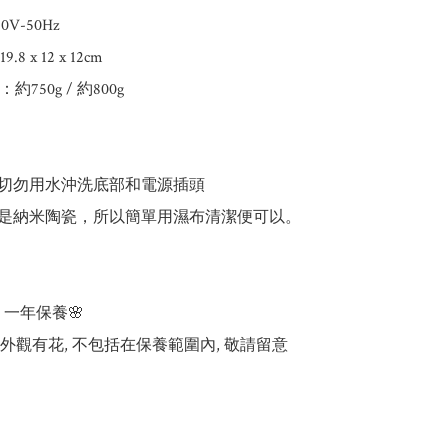
0V-50Hz

 x 12 x 12cm

約750g / 約800g

，切勿用水沖洗底部和電源插頭

膽是納米陶瓷，所以簡單用濕布清潔便可以。

 一年保養🌸

外觀有花, 不包括在保養範圍內, 敬請留意