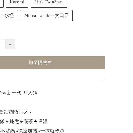
Kuromi
LittleTwinStars
on -水怪
Minna no tabo -大口仔
+
加至購物車
−
M One 新一代🍲1人鍋

飪功能👨🏻‍🍳

飯🔸炖煮🔸花茶🔸保溫

#不沾鍋 #快速加熱 #一抹就乾淨
