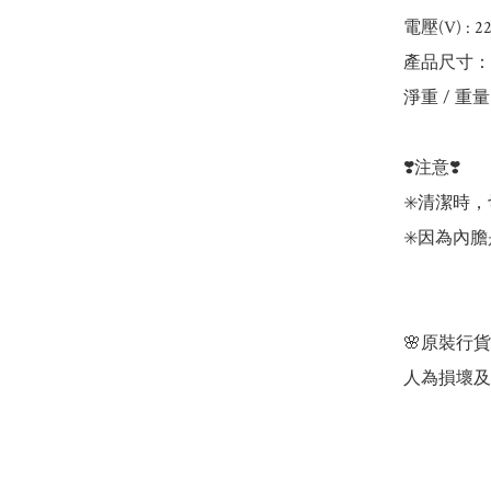
電壓(V) : 22
產品尺寸：19.8
淨重 / 重量：
❣️注意❣️

✳️清潔時
✳️因為內
🌸原裝行貨
人為損壞及