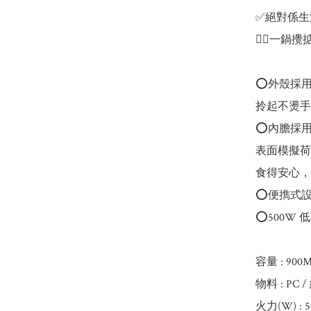
✅絕對係生
👍🏻一鍋攪掂
⭕️外殼採
拎起不燙手
⭕️內膽採
表面模擬荷
食得安心，容
⭕️便擕式
⭕️500W
容量 : 900M
物料 : PC 
火力(W) : 5