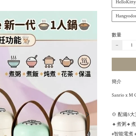
HelloKitty
Hangyod
數量
−
簡介
Sanrio x 
🍲 配備5大烹
🔸煮粥🔸煮
#智能電煮 