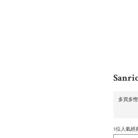
Sanr
多買多慳
5位人氣經