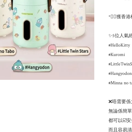
*👍🏻獲香
✨5位人氣
#HelloKitty 

#Kuromi 

#LittleTwinSt
#Hangyodo
#Minna no 
❌唔需要係
無論係簡單加
都可以☑️安
而且容易清