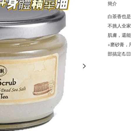
簡介
白茶香也是
不挑人全家
肌膚，還能
+磨砂膏，
部搞定💪🏻