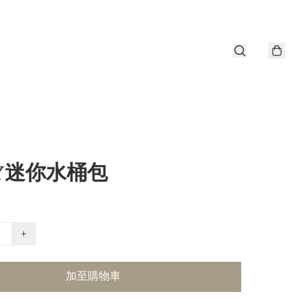
Y迷你水桶包
+
加至購物車