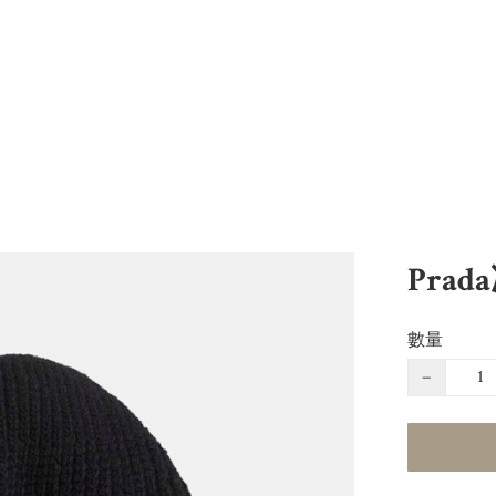
Prad
數量
−