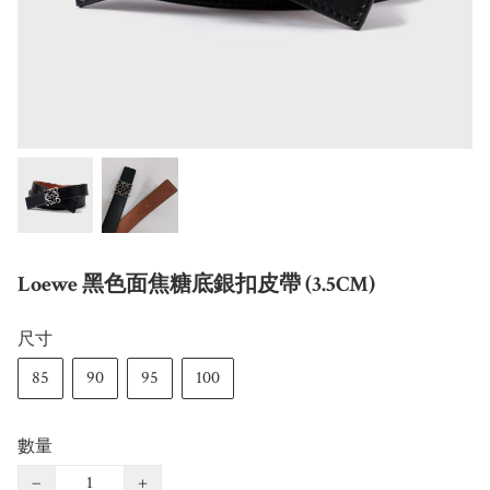
Loewe 黑色面焦糖底銀扣皮帶 (3.5CM)
尺寸
85
90
95
100
數量
−
+