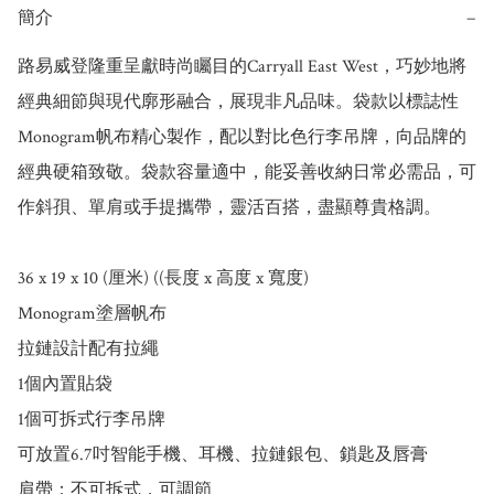
簡介
−
路易威登隆重呈獻時尚矚目的Carryall East West，巧妙地將
經典細節與現代廓形融合，展現非凡品味。袋款以標誌性
Monogram帆布精心製作，配以對比色行李吊牌，向品牌的
經典硬箱致敬。袋款容量適中，能妥善收納日常必需品，可
作斜孭、單肩或手提攜帶，靈活百搭，盡顯尊貴格調。

36 x 19 x 10 (厘米) ((長度 x 高度 x 寬度)

Monogram塗層帆布

拉鏈設計配有拉繩

1個內置貼袋

1個可拆式行李吊牌

可放置6.7吋智能手機、耳機、拉鏈銀包、鎖匙及唇膏

肩帶：不可拆式，可調節
