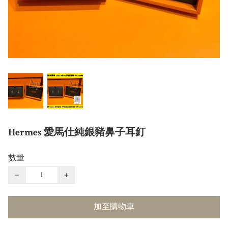
Hermes 愛馬仕純銀豬鼻子耳釘
數量
−
+
加至購物車