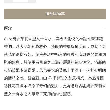
加至購物車
簡介
−
Gucci綺夢茉莉香型女士香水，其令人愉悅的標誌性茉莉花
香調，以大花茉莉為核心，提取的香氣馥郁明媚，成就了茉
莉花的別樣芬芳。循著基調中融入的檀香和安息香的柔和撫
慰的氣息，於使用者肌膚之上漾起層層的氣味漣漪。清新的
柑橘搭配木蘭香韻，又為喜悅的香氣中平添了一抹舒心明朗
的恬靜之感。融合亞力山卓•米開理的創意構想，為品牌標
誌性花卉圖案增添了奇幻的魅力，更為邂逅古馳綺夢茉莉香
型女士香水之人帶來了充沛的內心靈感。