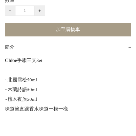
數量
−
+
加至購物車
簡介
−
𝐂𝐡𝐥𝐨𝐞手霜三支Set

~北國雪松50ml

~木蘭詩語50ml

~檀木夜旅50ml
