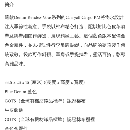
簡介
−
這款Denim Rendez-Vous系列的Carryall Cargo PM將雋永設計
注入季節性新意。手袋以棉布精心打造，配以對比色皮革肩
帶及綁帶細節作飾邊，展現精緻工藝。這個藍色版本配備金
色金屬件，並以標誌性行李吊牌點綴，向品牌的硬箱製作傳
統致敬。袋款可作斜孭、單肩或手提攜帶，靈活百搭，彰顯
高雅品味。

33.5 x 23 x 15 (厘米) ((長度 x 高度 x 寬度)

Blue Denim 藍色

GOTS（全球有機紡織品標準）認證棉布

牛皮飾邊

GOTS（全球有機紡織品標準）認證棉布襯裡

金色金屬件
