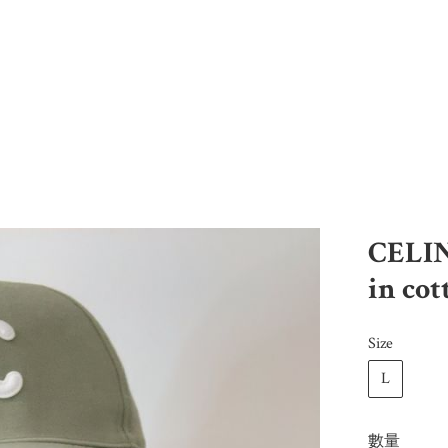
CELIN
in cot
Size
L
數量