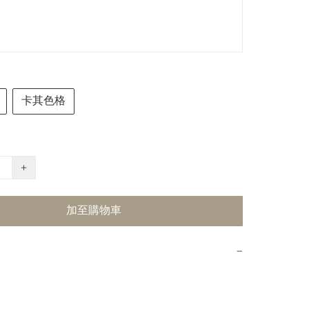
卡其色格
+
加至購物車
−