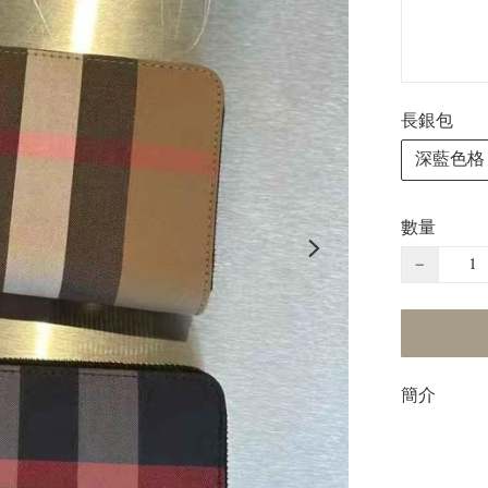
長銀包
深藍色格
數量
−
簡介