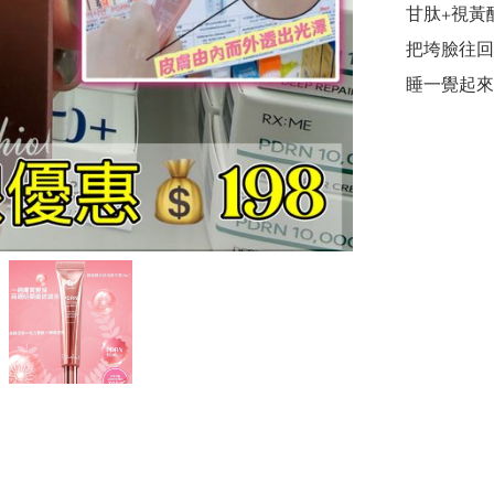
甘肽+視黃
把垮臉往回
睡一覺起來