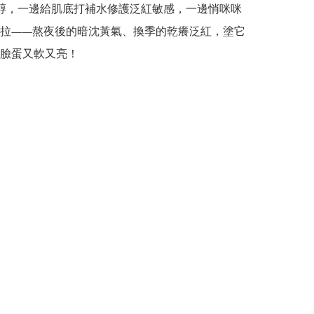
醇，一邊給肌底打補水修護泛紅敏感，一邊悄咪咪
拉——熬夜後的暗沈黃氣、換季的乾癢泛紅，塗它
臉蛋又軟又亮！