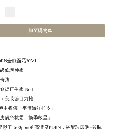
+
加至購物車
−
l PDRN全能面霜30ML

級修護神霜

奇跡

復再生霜 No.1

軍＋美妝節目力推

美妝博主瘋傳「平價海洋拉皮」

「皮膚急救霜、換季救星」

里懟了1500ppm的高濃度PDRN，搭配玻尿酸+谷胱