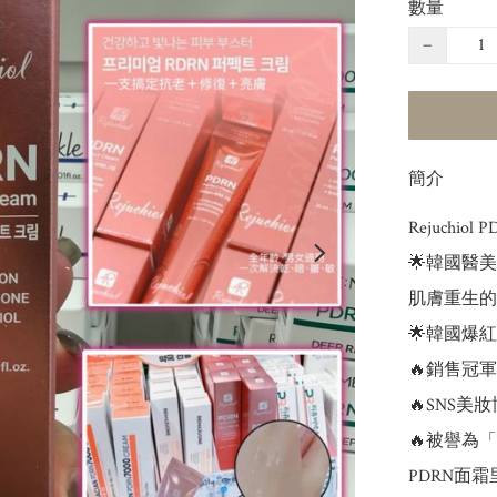
數量
−
簡介
Rejuchio
🌟韓國醫美
肌膚重生的
🌟韓國爆紅修
🔥銷售冠
🔥SNS
🔥被譽為
PDRN面霜