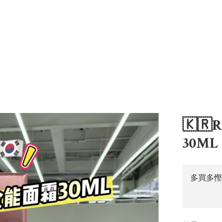
🇰🇷
30ML
多買多慳