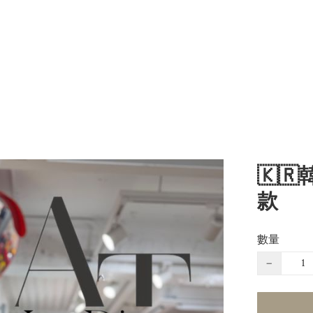
🇰
款
數量
−