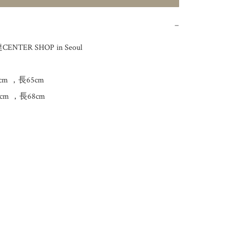
−
NTER SHOP in Seoul

4cm ，長65cm

30cm ，長68cm