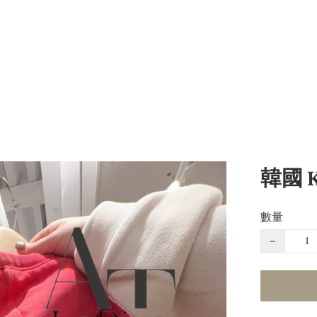
韓國 
數量
−