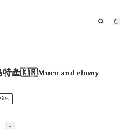
產🇰🇷Mucu and ebony
粉色
+