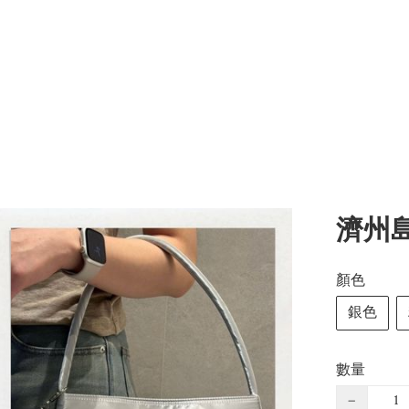
濟州島特
顏色
銀色
數量
−