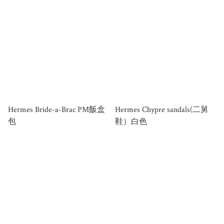
Hermes Bride-a-Brac PM飯盒
Hermes Chypre sandals(二舅
包
鞋）白色