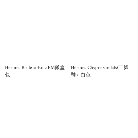
Hermes Bride-a-Brac PM飯盒
Hermes Chypre sandals(二舅
包
鞋）白色