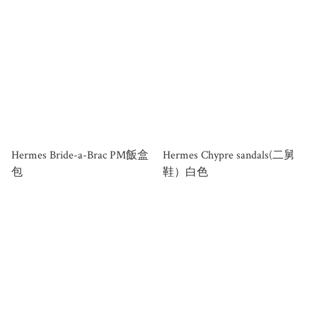
Hermes Bride-a-Brac PM飯盒
Hermes Chypre sandals(二舅
包
鞋）白色