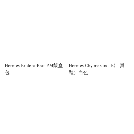
Hermes Bride-a-Brac PM飯盒
Hermes Chypre sandals(二舅
包
鞋）白色